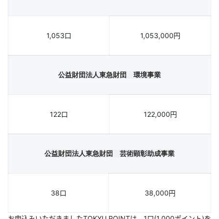
ランクアッププログラム
1,053口
1,053,000円
キャンペーン
TOKYU POINT加盟店
公益財団法人東急財団 環境事業
よくあるご質問
122口
122,000円
公益財団法人東急財団 芸術顕彰助成事業
38口
38,000円
お申込みいただきましたTOKYU POINTは、1口(1,000ポイント)を