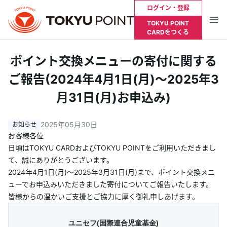
ログイン・登録
TOKYU POINT
CARDをつくる
お支払い明細やポイント残高を確認したい方は
ポイント交換メニューの寄付に関する
Tokyu Plusへログインが必要です
ご報告(2024年4月1日(月)～2025年3
月31日(月)お申込み)
ログイン・登録
2025年05月30日
トップ
お客様各位
日頃はTOKYU CARDおよびTOKYU POINTをご利用いただきまし
TOKYU POINTとは？
て、誠にありがとうございます。
2024年4月1日(月)～2025年3月31日(月)まで、ポイント交換メニ
ューでお申込みいただきました寄付についてご報告いたします。
貯める
皆様からの温かいご支援とご協力に厚く御礼申しあげます。
使う
ユニセフ(国際連合児童基金)