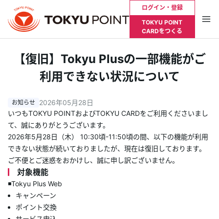
ログイン・登録
TOKYU POINT
CARDをつくる
お支払い明細やポイント残高を確認したい方は
【復旧】Tokyu Plusの一部機能がご
Tokyu Plusへログインが必要です
利用できない状況について
ログイン・登録
2026年05月28日
いつもTOKYU POINTおよびTOKYU CARDをご利用くださいまし
て、誠にありがとうございます。
トップ
2026年5月28日（木） 10:30頃-11:50頃の間、以下の機能が利用
できない状態が続いておりましたが、現在は復旧しております。
TOKYU POINTとは？
ご不便とご迷惑をおかけし、誠に申し訳ございません。
対象機能
貯める
◾️Tokyu Plus Web
キャンペーン
ポイント交換
使う
サービス申込