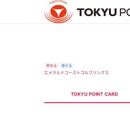
お支払い明細やポイント残高を確認したい方
Tokyu Plusへログインが必要です
ログイン・登録
エメラルドコーストゴルフリンクス
トップ
TOKYU POINTとは？
TOKYU POINT CARD
貯める
使う