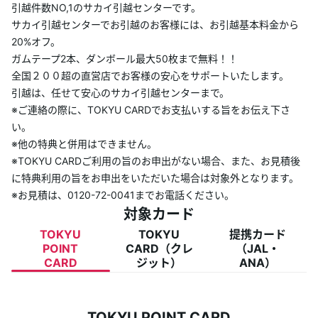
引越件数NO,1のサカイ引越センターです。
ランクアッププログラム
サカイ引越センターでお引越のお客様には、お引越基本料金から
20%オフ。
ガムテープ2本、ダンボール最大50枚まで無料！！
キャンペーン
全国２００超の直営店でお客様の安心をサポートいたします。
引越は、任せて安心のサカイ引越センターまで。
TOKYU POINT加盟店
※ご連絡の際に、TOKYU CARDでお支払いする旨をお伝え下さ
い。
よくあるご質問
※他の特典と併用はできません。
※TOKYU CARDご利用の旨のお申出がない場合、また、お見積後
に特典利用の旨をお申出をいただいた場合は対象外となります。
※お見積は、0120-72-0041までお電話ください。
対象カード
TOKYU
TOKYU
提携カード
POINT
CARD（クレ
（JAL・
CARD
ジット）
ANA）
TOKYU POINT CARD