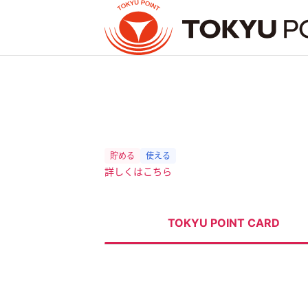
お支払い明細やポイント残高を確認したい方
Tokyu Plusへログインが必要です
ログイン・登録
詳しくはこちら
トップ
TOKYU POINTとは？
TOKYU POINT CARD
貯める
使う