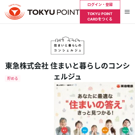
ログイン・登録
TOKYU POINT
CARDをつくる
お支払い明細やポイント残高を確認したい方は
Tokyu Plusへログインが必要です
ログイン・登録
東急株式会社 住まいと暮らしのコンシ
ェルジュ
トップ
TOKYU POINTとは？
貯める
使う